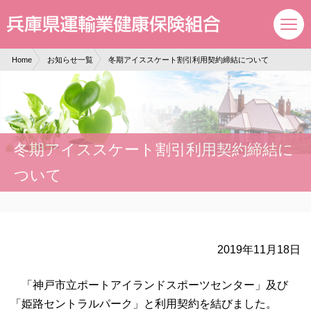
現在表示しているページの位置です。
ページ内を移動するためのリンクです。
サイト内の主なカテゴリメニューへ移動します
このページの本文へ移動します
Home
お知らせ一覧
冬期アイススケート割引利用契約締結について
冬期アイススケート割引利用契約締結に
ついて
2019年11月18日
「神戸市立ポートアイランドスポーツセンター」及び
「姫路セントラルパーク」と利用契約を結びました。