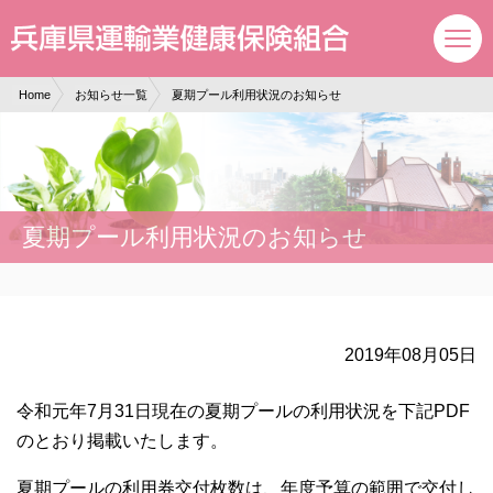
現在表示しているページの位置です。
ページ内を移動するためのリンクです。
サイト内の主なカテゴリメニューへ移動します
このページの本文へ移動します
Home
お知らせ一覧
夏期プール利用状況のお知らせ
夏期プール利用状況のお知らせ
2019年08月05日
令和元年7月31日現在の夏期プールの利用状況を下記PDF
のとおり掲載いたします。
夏期プールの利用券交付枚数は、年度予算の範囲で交付し