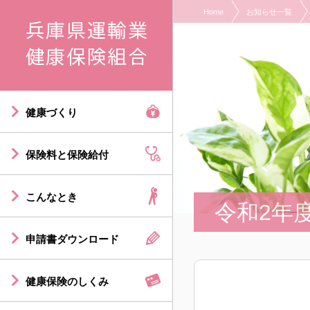
Home
お知らせ一覧
現在表示しているページの位置です。
ページ内を移動するためのリンクです。
サイト内の主なカテゴリメニューへ移動します
このページの本文へ移動します
健康づくり
保険料と保険給付
こんなとき
令和2年
申請書ダウンロード
健康保険のしくみ