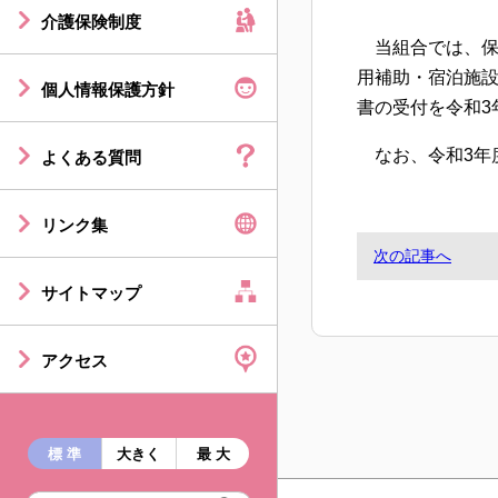
介護保険制度
当組合では、保
用補助・宿泊施
個人情報保護方針
書の受付を令和3
なお、令和3年
よくある質問
リンク集
次の記事へ
サイトマップ
アクセス
標 準
大きく
最 大