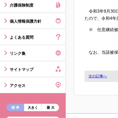
介護保険制度
令和3年9月30
たので、令和4年
個人情報保護方針
※ 任意継続被
よくある質問
なお、当該被保
リンク集
サイトマップ
次の記事へ
アクセス
標 準
大きく
最 大