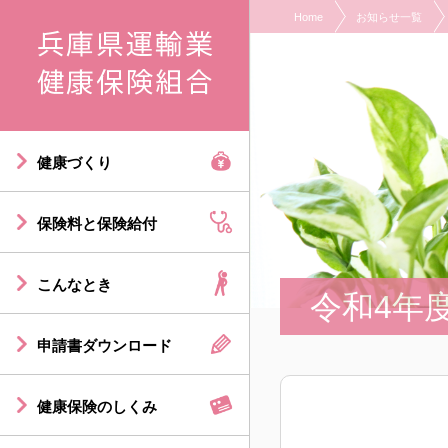
Home
お知らせ一覧
現在表示しているページの位置です。
ページ内を移動するためのリンクです。
サイト内の主なカテゴリメニューへ移動します
このページの本文へ移動します
健康づくり
保険料と保険給付
こんなとき
令和4年
申請書ダウンロード
健康保険のしくみ