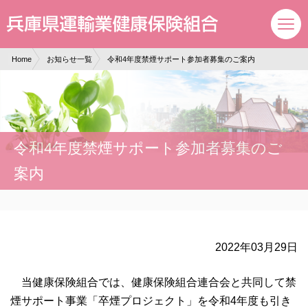
現在表示しているページの位置です。
ページ内を移動するためのリンクです。
サイト内の主なカテゴリメニューへ移動します
このページの本文へ移動します
Home
お知らせ一覧
令和4年度禁煙サポート参加者募集のご案内
令和4年度禁煙サポート参加者募集のご
案内
2022年03月29日
当健康保険組合では、健康保険組合連合会と共同して禁
煙サポート事業「卒煙プロジェクト」を令和4年度も引き