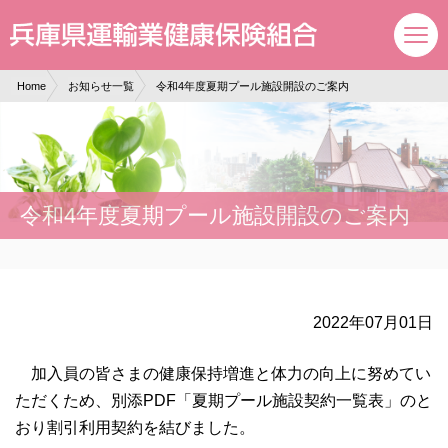
現在表示しているページの位置です。
ページ内を移動するためのリンクです。
サイト内の主なカテゴリメニューへ移動します
このページの本文へ移動します
Home
お知らせ一覧
令和4年度夏期プール施設開設のご案内
令和4年度夏期プール施設開設のご案内
2022年07月01日
加入員の皆さまの健康保持増進と体力の向上に努めてい
ただくため、別添PDF「夏期プール施設契約一覧表」のと
おり割引利用契約を結びました。