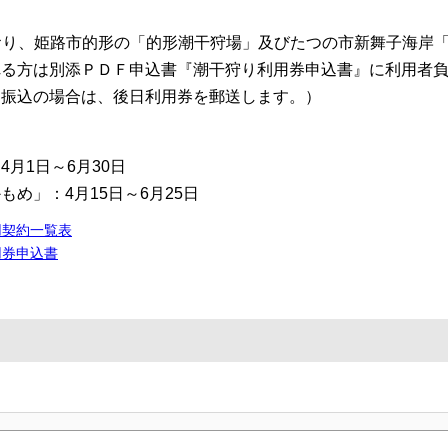
おり、姫路市的形の「的形潮干狩場」及びたつの市新舞子海岸
る方は別添ＰＤＦ申込書『潮干狩り利用券申込書』に利用者負
を振込の場合は、後日利用券を郵送します。）
月1日～6月30日
もめ」：4月15日～6月25日
用契約一覧表
用券申込書