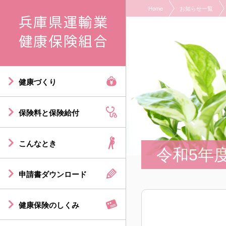
Home
お知らせ一覧
現在表示しているページの位置です。
ページ内を移動するためのリンクです。
サイト内の主なカテゴリメニューへ移動します
このページの本文へ移動します
健康づくり
保険料と保険給付
こんなとき
令和5年
申請書ダウンロード
健康保険のしくみ