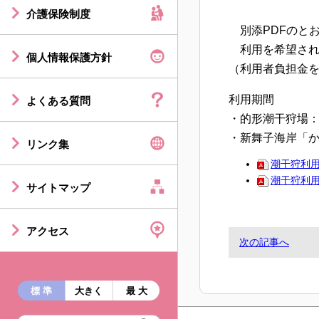
介護保険制度
別添PDFのと
利用を希望され
個人情報保護方針
（利用者負担金
利用期間
よくある質問
・的形潮干狩場：4
・新舞子海岸「か
リンク集
潮干狩利
潮干狩利
サイトマップ
アクセス
次の記事へ
標 準
大きく
最 大