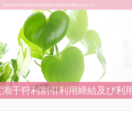
令和5年度潮干狩利割引利用締結及び利用券申込開始のお知らせ
度潮干狩利割引利用締結及び利