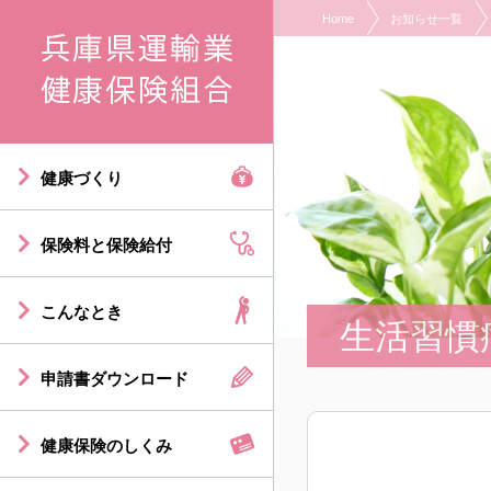
Home
お知らせ一覧
現在表示しているページの位置です。
ページ内を移動するためのリンクです。
サイト内の主なカテゴリメニューへ移動します
このページの本文へ移動します
健康づくり
保険料と保険給付
こんなとき
生活習慣
申請書ダウンロード
健康保険のしくみ