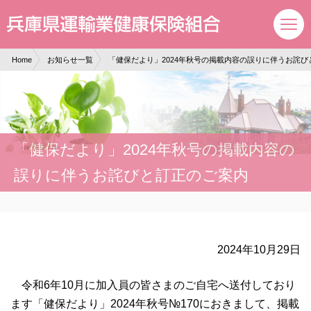
現在表示しているページの位置です。
ページ内を移動するためのリンクです。
サイト内の主なカテゴリメニューへ移動します
このページの本文へ移動します
Home
お知らせ一覧
「健保だより」2024年秋号の掲載内容の誤りに伴うお詫び
「健保だより」2024年秋号の掲載内容の
誤りに伴うお詫びと訂正のご案内
2024年10月29日
令和6年10月に加入員の皆さまのご自宅へ送付しており
ます「健保だより」2024年秋号№170におきまして、掲載