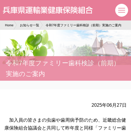
現在表示しているページの位置です。
ページ内を移動するためのリンクです。
サイト内の主なカテゴリメニューへ移動します
このページの本文へ移動します
Home
お知らせ一覧
令和7年度ファミリー歯科検診（前期）実施のご案内
令和7年度ファミリー歯科検診（前期）
実施のご案内
2025年06月27日
加入員の皆さまの虫歯や歯周病予防のため、近畿総合健
康保険組合協議会と共同して昨年度と同様「ファミリー歯