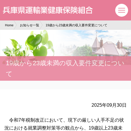
現在表示しているページの位置です。
ページ内を移動するためのリンクです。
サイト内の主なカテゴリメニューへ移動します
このページの本文へ移動します
Home
お知らせ一覧
19歳から23歳未満の収入要件変更について
19歳から23歳未満の収入要件変更につい
て
2025年09月30日
令和7年税制改正において、現下の厳しい人手不足の状
況における就業調整対策等の観点から、19歳以上23歳未