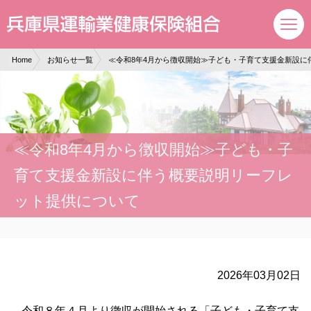
現在表示しているページの位置です。
ページ内を移動するためのリンクです。
サイト内の主なカテゴリメニューへ移動します
このページの本文へ移動します
Home
お知らせ一覧
≪令和8年4月から徴収開始≫子ども・子育て支援金新設に
≪令和8年4月から徴収開始≫子ども・子
育て支援金新設に伴う概要説明リーフレ
ット提供について
2026年03月02日
令和８年４月より徴収が開始される「子ども・子育て支