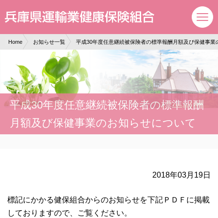
現在表示しているページの位置です。
ページ内を移動するためのリンクです。
サイト内の主なカテゴリメニューへ移動します
このページの本文へ移動します
Home
お知らせ一覧
平成30年度任意継続被保険者の標準報酬月額及び保健事業
平成30年度任意継続被保険者の標準報酬
月額及び保健事業のお知らせについて
2018年03月19日
標記にかかる健保組合からのお知らせを下記ＰＤＦに掲載
しておりますので、ご覧ください。