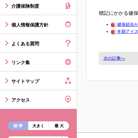
介護保険制度
標記にかかる健保
健保組合か
個人情報保護方針
冬期アイ
よくある質問
次の記事へ
リンク集
サイトマップ
アクセス
標 準
大きく
最 大