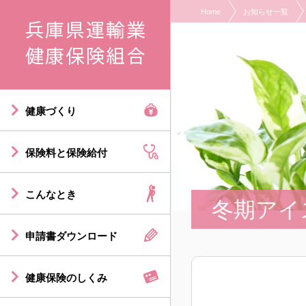
Home
お知らせ一覧
現在表示しているページの位置です。
ページ内を移動するためのリンクです。
サイト内の主なカテゴリメニューへ移動します
このページの本文へ移動します
健康づくり
保険料と保険給付
こんなとき
冬期アイ
申請書ダウンロード
健康保険のしくみ