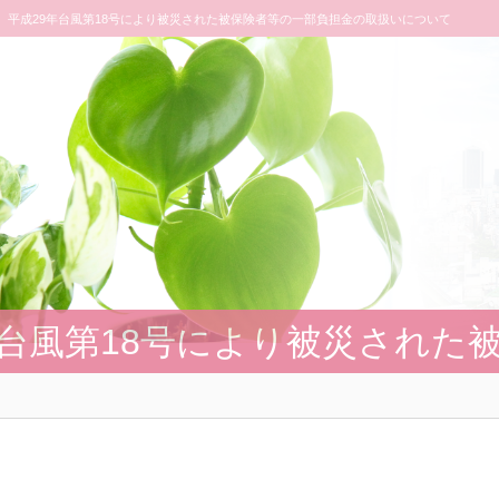
平成29年台風第18号により被災された被保険者等の一部負担金の取扱いについて
年台風第18号により被災され