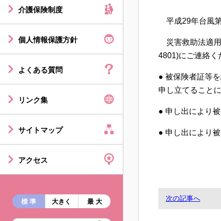
介護保険制度
平成29年台風第
個人情報保護方針
災害救助法適用区
4801)にご連絡
よくある質問
● 被保険者証等
申し立てること
リンク集
● 申し出により
サイトマップ
● 申し出により
アクセス
次の記事へ
標 準
大きく
最 大