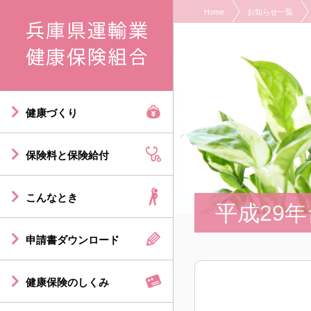
Home
お知らせ一覧
現在表示しているページの位置です。
ページ内を移動するためのリンクです。
サイト内の主なカテゴリメニューへ移動します
このページの本文へ移動します
健康づくり
保険料と保険給付
こんなとき
平成29
申請書ダウンロード
健康保険のしくみ