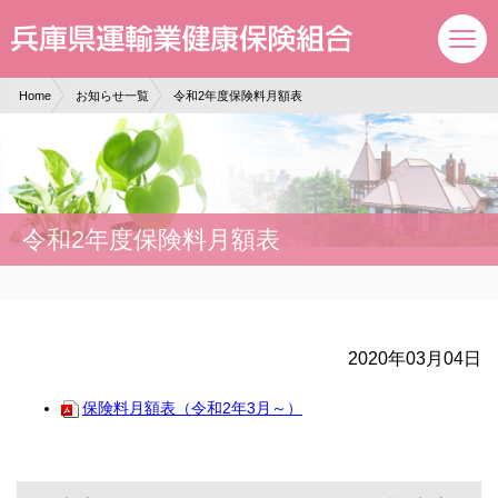
現在表示しているページの位置です。
ページ内を移動するためのリンクです。
サイト内の主なカテゴリメニューへ移動します
このページの本文へ移動します
Home
お知らせ一覧
令和2年度保険料月額表
令和2年度保険料月額表
2020年03月04日
保険料月額表（令和2年3月～）