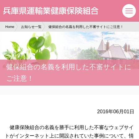
現在表示しているページの位置です。
ページ内を移動するためのリンクです。
サイト内の主なカテゴリメニューへ移動します
このページの本文へ移動します
Home
お知らせ一覧
健保組合の名義を利用した不審サイトにご注意！
健保組合の名義を利用した不審サイトに
ご注意！
2016年06月01日
健康保険組合の名義を勝手に利用した不審なウェブサイ
トがインターネット上に開設されていた事例について、情