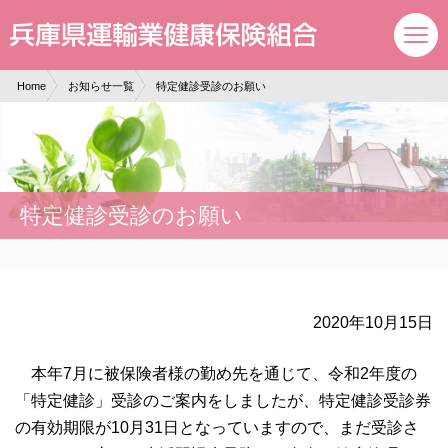
現在表示しているページの位置です。
ページ内を移動するためのリンクです。
サイト内の主なカテゴリメニューへ移動します
このページの本文へ移動します
Home
お知らせ一覧
特定健診受診のお願い
特定健診受診のお願い
2020年10月15日
本年7月に被保険者様の勤め先を通じて、令和2年度の
「特定健診」受診のご案内をしましたが、特定健診受診券
の有効期限が10月31日となっていますので、まだ受診さ