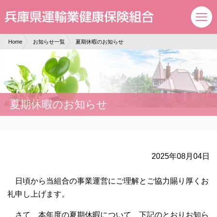
現在表示しているページの位置です。
ページ内を移動するためのリンクです。
サイト内の主なカテゴリメニューへ移動します
このページの本文へ移動します
Home
お知らせ一覧
夏期休暇のお知らせ
夏期休暇のお知らせ
2025年08月04日
日頃から当組合の事業運営にご理解とご協力賜り厚くお
礼申し上げます。
さて、本年度の夏期休暇について、下記のとおりお知ら