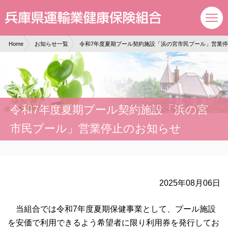
現在表示しているページの位置です。
ページ内を移動するためのリンクです。
サイト内の主なカテゴリメニューへ移動します
このページの本文へ移動します
Home
お知らせ一覧
令和7年度夏期プール契約施設「浜の宮市民プール」営業
令和7年度夏期プール契約施設「浜の宮
市民プール」営業停止のお知らせ
2025年08月06日
当組合では令和7年度夏期保健事業として、プール施設
を安価で利用できるよう希望者に限り利用券を発行してお